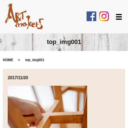
Facebook
Instagra
メ
top_img001
HOME
top_img001
2017/11/20