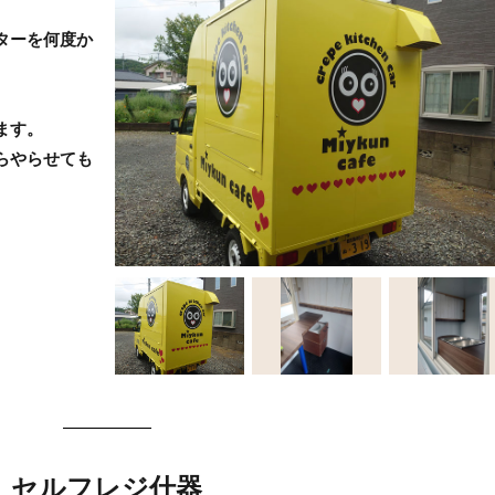
ターを何度か
ます。
らやらせても
セルフレジ什器