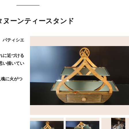
タヌーンティースタンド
、パティシエ
。
れに近づける
思い描いてい
人魂に火がつ