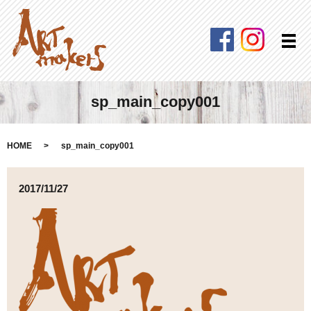
Facebook
Instagra
メ
sp_main_copy001
HOME
sp_main_copy001
2017/11/27