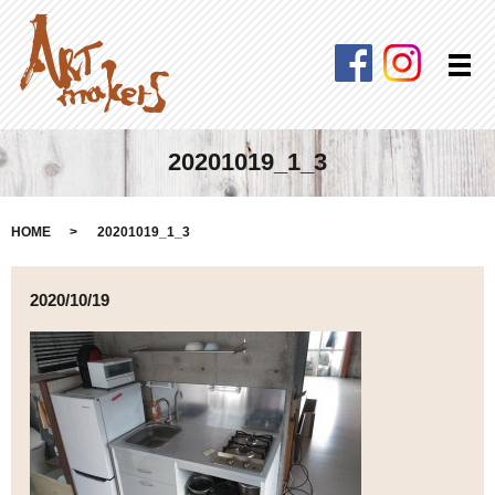
Facebook
Instagra
メ
20201019_1_3
HOME
20201019_1_3
2020/10/19