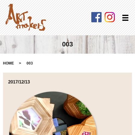
Facebook
Instagra
メ
003
HOME
003
2017/12/13